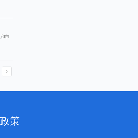
业和市
政策