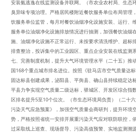
安装氨逃逸在线监测设备并联网。（市农业农村局、生态
臭异味专项治理。严格居民楼附近餐饮服务单位布局管理
饮服务单位监管，每月对餐饮油烟净化设施安装、运行、维
服务单位油烟净化设施排放情况进行抽测，加强餐饮油烟
施、油烟净化设施不正常运行、未按要求清洗维护、超标
排查整治，投诉集中的工业园区、重点企业安装在线监测
七、完善制度机制，提升大气环境管理水平（二十五）推
国168个重点城市排名进位。按照《驻马店市空气质量达
固达标县创建成果，泌阳县、平舆县、确山县持续稳定达标
平县力争实现空气质量二级达标，驿城区、开发区综合指
区排名提升5至10个位次。（市生态环境局负责）（二十
污染天气应急预案》，加强空气质量会商研判，提升环境
势，严格按照省统一安排开展重污染天气应对联防联控，
过采取线上巡查、现场督导、污染高值预警、实地监测溯