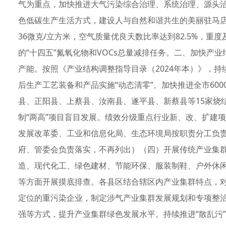
气为重点，加快推进大气污染综合治理、系统治理、源头
色低碳生产生活方式，建设人与自然和谐共生的美丽驻马店。
36微克/立方米，空气质量优良天数比率达到82.5%，重
的“十四五”氮氧化物和VOCs总量减排任务。二、加快产
产能。按照《产业结构调整指导目录（2024年本）》，
后生产工艺装备和产品实施“动态清零”。加快推进全市60
县、正阳县、上蔡县、汝南县、遂平县、新蔡县等15家烧
制“两高”项目盲目发展。绩效分级重点行业新、改、扩建
发展改革委、工业和信息化局、生态环境局按职责分工负
府、管委会负责落实，不再列出）（四）开展传统产业集
造、现代化工、绿色建材、节能环保、服装制鞋、户外休
等方面开展摸底排查。各县区结合辖区内产业集群特点，
定位的重污染企业，制定涉气产业集群发展规划和专项整
强等方式，提升产业集群绿色发展水平。持续推进“散乱污”