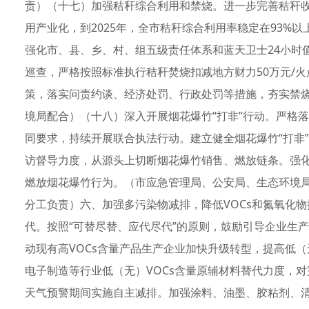
责）（十七）加强秸秆综合利用和禁烧。进一步完善秸秆收
用产业化，到2025年，全市秸秆综合利用率稳定在93%
强化市、县、乡、村、组五级责任体系和蓝天卫士24小时
巡查，严格按照标准执行秸秆焚烧扣减地方财力50万元/火
策，落实问责约谈、经济处罚、行政处罚等措施，夯实禁
境局配合）（十八）深入开展烟花爆竹“打非”行动。严格
同要求，持续开展联合执法行动。建立健全烟花爆竹“打非
访督导力度，从源头上切断烟花爆竹销售、燃放链条。强
燃放烟花爆竹行为。（市应急管理局、公安局、生态环境
分工负责）六、加强多污染物减排，降低VOCs和氮氧化物
代。按照“可替尽替、应代尽代”的原则，鼓励引导企业生产
动现有高VOCs含量产品生产企业加快升级转型，提高低（
电子制造等行业低（无）VOCs含量原辅材料替代力度，对
天气预警期间实施自主减排。加强涂料、油墨、胶粘剂、清洗