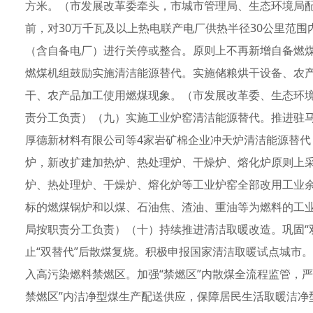
方米。（市发展改革委牵头，市城市管理局、生态环境局配
前，对30万千瓦及以上热电联产电厂供热半径30公里范
（含自备电厂）进行关停或整合。原则上不再新增自备燃
燃煤机组鼓励实施清洁能源替代。实施储粮烘干设备、农
干、农产品加工使用燃煤现象。（市发展改革委、生态环
责分工负责）（九）实施工业炉窑清洁能源替代。推进驻
厚德新材料有限公司等4家岩矿棉企业冲天炉清洁能源替代
炉，新改扩建加热炉、热处理炉、干燥炉、熔化炉原则上采
炉、热处理炉、干燥炉、熔化炉等工业炉窑全部改用工业
标的燃煤锅炉和以煤、石油焦、渣油、重油等为燃料的工
局按职责分工负责）（十）持续推进清洁取暖改造。巩固“
止“双替代”后散煤复烧。积极申报国家清洁取暖试点城市
入高污染燃料禁燃区。加强“禁燃区”内散煤全流程监管，严
禁燃区”内洁净型煤生产配送供应，保障居民生活取暖洁净