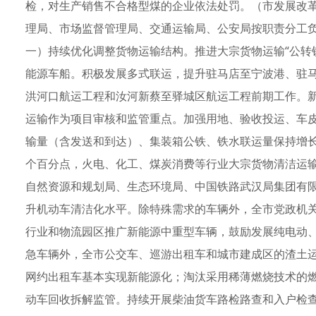
检，对生产销售不合格型煤的企业依法处罚。（市发展改
理局、市场监督管理局、交通运输局、公安局按职责分工
一）持续优化调整货物运输结构。推进大宗货物运输“公转铁
能源车船。积极发展多式联运，提升驻马店至宁波港、驻
洪河口航运工程和汝河新蔡至驿城区航运工程前期工作。
运输作为项目审核和监管重点。加强用地、验收投运、车皮
输量（含发送和到达）、集装箱公铁、铁水联运量保持增长态
个百分点，火电、化工、煤炭消费等行业大宗货物清洁运输
自然资源和规划局、生态环境局、中国铁路武汉局集团有
升机动车清洁化水平。除特殊需求的车辆外，全市党政机
行业和物流园区推广新能源中重型车辆，鼓励发展纯电动、
急车辆外，全市公交车、巡游出租车和城市建成区的渣土
网约出租车基本实现新能源化；淘汰采用稀薄燃烧技术的
动车回收拆解监管。持续开展柴油货车路检路查和入户检